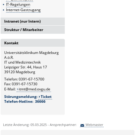
IT-Regelungen
Internet-Gastzugang
Intranet (nur Intern)
Struktur / Mitarbeiter
Intranetserver
G6
Kontakt
Leitung und Sekretariat
Universitätsklinikum Magdeburg
G6.1
A.ö.R.
Medizintechnik
IT und Medizintechnik
Leipziger Str. 44, Haus 17
G6.2
39120 Magdeburg
Hardware- und Service-
Telefon: 0391-67-15700
Management
Fax: 0391-67-15730
E-Mail:
itmt@med.ovgu.de
G6.3
Störungsmeldung:
Ticket
Netzwerk und Kommunikation
Telefon-Hotline: 36666
G6.4
Systemmanagement und
bildverarbeitende Systeme
Letzte Änderung: 05.03.2025 - Ansprechpartner:
Webmaster
G6.5
Sie können eine Nachricht versenden an:
Webmaster
Klinische und