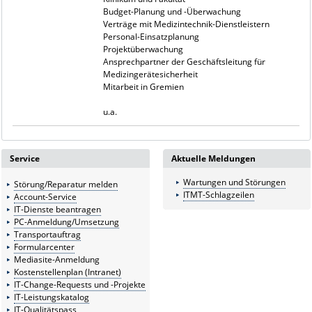
Budget-Planung und -Überwachung
Verträge mit Medizintechnik-Dienstleistern
Personal-Einsatzplanung
Projektüberwachung
Ansprechpartner der Geschäftsleitung für
Medizingerätesicherheit
Mitarbeit in Gremien
u.a.
Service
Aktuelle Meldungen
Wartungen und Störungen
Störung/Reparatur melden
ITMT-Schlagzeilen
Account-Service
IT-Dienste beantragen
PC-Anmeldung/Umsetzung
Transportauftrag
Formularcenter
Mediasite-Anmeldung
Kostenstellenplan (Intranet)
IT-Change-Requests und -Projekte
IT-Leistungskatalog
IT-Qualitätspass