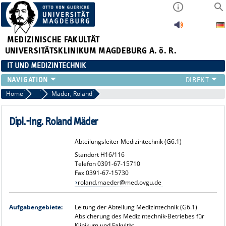
MEDIZINISCHE FAKULTÄT
UNIVERSITÄTSKLINIKUM MAGDEBURG A. ö. R.
IT UND MEDIZINTECHNIK
LEISTUNGSANGEBOT
Home
MT - Medizintechnik
Mäder, Roland
SERVICE
STRUKTUR
Dipl.-Ing. Roland Mäder
APPS
Abteilungsleiter Medizintechnik (G6.1)
Standort H16/116
Telefon 0391-67-15710
Fax 0391-67-15730
roland.maeder@med.ovgu.de
Aufgabengebiete:
Leitung der Abteilung Medizintechnik (G6.1)
Absicherung des Medizintechnik-Betriebes für
Klinikum und Fakultät