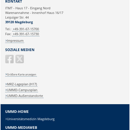
KONTAKT
Betriebswirtschaftliche
Ihre E-Mailadresse:
ITMT - Haus 17 - Eingang Nord
Applikationen
Warenannahme - Innenhof Haus 16/17
Leipziger Str. 44
Ihr Anliegen:
39120 Magdeburg
Tel.:
+49-391-67-15700
Fax:
+49-391-67-15730
Impressum
SOZIALE MEDIEN
Größere Karte anzeigen
MRZ-Lageplan (H17)
UMMD-Campusplan
UMMD-Außenstandorte
UMMD-HOME
Universitätsmedizin Magdeburg
UMMD-MEDIAWEB