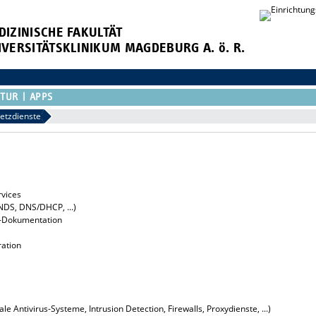
DIZINISCHE FAKULTÄT
IVERSITÄTSKLINIKUM MAGDEBURG A. ö. R.
KTUR
APPS
etzdienste
rvices
NDS, DNS/DHCP, ...)
-Dokumentation
ration
le Antivirus-Systeme, Intrusion Detection, Firewalls, Proxydienste, ...)