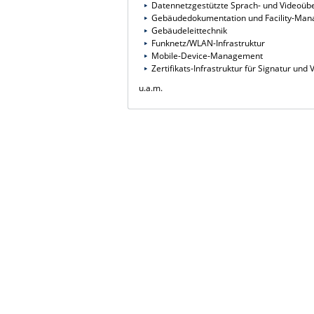
Datennetzgestützte Sprach- und Videoübe
Gebäudedokumentation und Facility-Ma
Gebäudeleittechnik
Funknetz/WLAN-Infrastruktur
Mobile-Device-Management
Zertifikats-Infrastruktur für Signatur und
u.a.m.