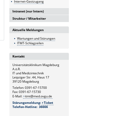
Internet-Gastzugang
Intranet (nur Intern)
Struktur / Mitarbeiter
Intranetserver
G6
Aktuelle Meldungen
Leitung und Sekretariat
Wartungen und Störungen
G6.1
ITMT-Schlagzeilen
Medizintechnik
G6.2
Kontakt
Hardware- und Service-Management
Universitätsklinikum Magdeburg
G6.3
A.ö.R.
Netzwerk und Kommunikation
IT und Medizintechnik
Leipziger Str. 44, Haus 17
G6.4
39120 Magdeburg
Systemmanagement und
Telefon: 0391-67-15700
bildverarbeitende Systeme
Fax: 0391-67-15730
E-Mail:
itmt@med.ovgu.de
G6.5
Störungsmeldung:
Ticket
Klinische und Betriebswirtschaftliche
Telefon-Hotline: 36666
Applikationen